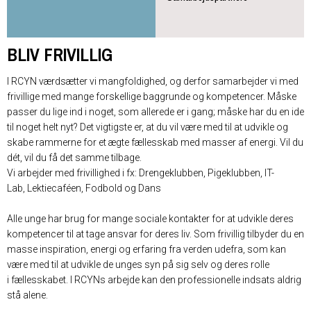
BLIV FRIVILLIG
I RCYN værdsætter vi mangfoldighed, og derfor samarbejder vi med
frivillige med mange forskellige baggrunde og kompetencer. Måske
passer du lige ind i noget, som allerede er i gang; måske har du en ide
til noget helt nyt? Det vigtigste er, at du vil være med til at udvikle og
skabe rammerne for et ægte fællesskab med masser af energi. Vil du
dét, vil du få det samme tilbage.
Vi arbejder med frivillighed i fx: Drengeklubben, Pigeklubben, IT-
Lab, Lektiecaféen, Fodbold og Dans
Alle unge har brug for mange sociale kontakter for at udvikle deres
kompetencer til at tage ansvar for deres liv. Som frivillig tilbyder du en
masse inspiration, energi og erfaring fra verden udefra, som kan
være med til at udvikle de unges syn på sig selv og deres rolle
i fællesskabet. I RCYNs arbejde kan den professionelle indsats aldrig
stå alene.