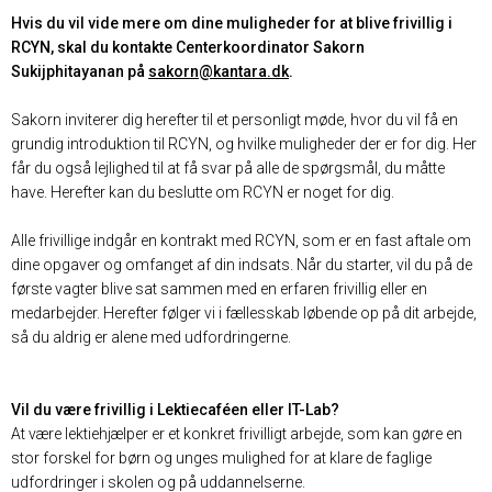
Hvis du vil vide mere om dine muligheder for at blive frivillig i
RCYN, skal du kontakte Centerkoordinator Sakorn
Sukijphitayanan på
sakorn@kantara.dk
.
Sakorn inviterer dig herefter til et personligt møde, hvor du vil få en
grundig introduktion til RCYN, og hvilke muligheder der er for dig. Her
får du også lejlighed til at få svar på alle de spørgsmål, du måtte
have. Herefter kan du beslutte om RCYN er noget for dig.
Alle frivillige indgår en kontrakt med RCYN, som er en fast aftale om
dine opgaver og omfanget af din indsats. Når du starter, vil du på de
første vagter blive sat sammen med en erfaren frivillig eller en
medarbejder. Herefter følger vi i fællesskab løbende op på dit arbejde,
så du aldrig er alene med udfordringerne.
Vil du være frivillig i Lektiecaféen eller IT-Lab?
At være lektiehjælper er et konkret frivilligt arbejde, som kan gøre en
stor forskel for børn og unges mulighed for at klare de faglige
udfordringer i skolen og på uddannelserne.