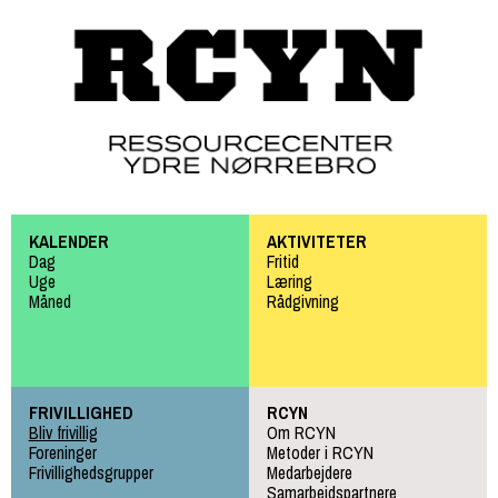
Gå til
hovedindhold
KALENDER
AKTIVITETER
Dag
Fritid
Uge
Læring
Måned
Rådgivning
FRIVILLIGHED
RCYN
Bliv frivillig
Om RCYN
Foreninger
Metoder i RCYN
Frivillighedsgrupper
Medarbejdere
Samarbejdspartnere