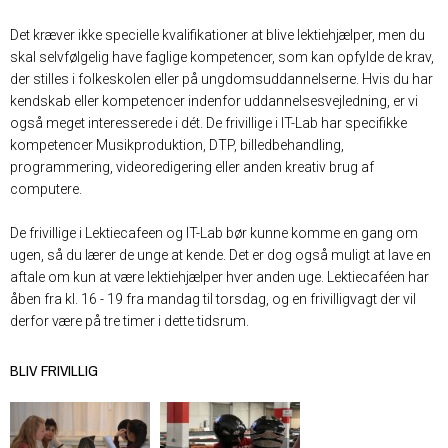
Det kræver ikke specielle kvalifikationer at blive lektiehjælper, men du
skal selvfølgelig have faglige kompetencer, som kan opfylde de krav,
der stilles i folkeskolen eller på ungdomsuddannelserne. Hvis du har
kendskab eller kompetencer indenfor uddannelsesvejledning, er vi
også meget interesserede i dét. De frivillige i IT-Lab har specifikke
kompetencer Musikproduktion, DTP, billedbehandling,
programmering, videoredigering eller anden kreativ brug af
computere.
De frivillige i Lektiecafeen og IT-Lab bør kunne komme en gang om
ugen, så du lærer de unge at kende. Det er dog også muligt at lave en
aftale om kun at være lektiehjælper hver anden uge. Lektiecaféen har
åben fra kl. 16 - 19 fra mandag til torsdag, og en frivilligvagt der vil
derfor være på tre timer i dette tidsrum.
BLIV FRIVILLIG