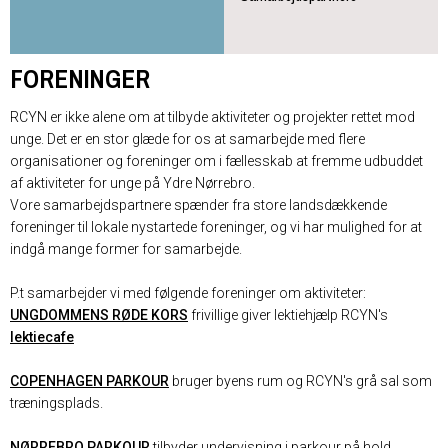
FORENINGER
RCYN er ikke alene om at tilbyde aktiviteter og projekter rettet mod
unge. Det er en stor glæde for os at samarbejde med flere
organisationer og foreninger om i fællesskab at fremme udbuddet
af aktiviteter for unge på Ydre Nørrebro.
Vore samarbejdspartnere spænder fra store landsdækkende
foreninger til lokale nystartede foreninger, og vi har mulighed for at
indgå mange former for samarbejde.
P.t samarbejder vi med følgende foreninger om aktiviteter:
UNGDOMMENS RØDE KORS
frivillige giver lektiehjælp RCYN's
lektiecafe
COPENHAGEN PARKOUR
bruger byens rum og RCYN's grå sal som
træningsplads.
NØRREBRO PARKOUR
tilbyder undervisning i parkour på hold