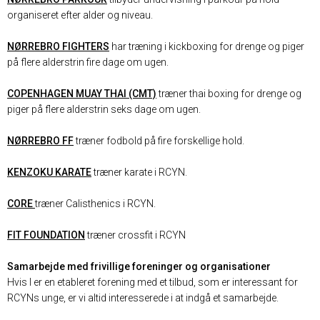
organiseret efter alder og niveau.
NØRREBRO FIGHTERS
har træning i kickboxing for drenge og piger
på flere alderstrin fire dage om ugen.
COPENHAGEN MUAY THAI (CMT)
træner thai boxing for drenge og
piger på flere alderstrin seks dage om ugen.
NØRREBRO FF
træner fodbold på fire forskellige hold.
KENZOKU KARATE
træner karate i RCYN.
C
ORE
træner Calisthenics i RCYN.
FIT FOUNDATION
træner crossfit i RCYN
Samarbejde med frivillige foreninger og organisationer
Hvis I er en etableret forening med et tilbud, som er interessant for
RCYNs unge, er vi altid interesserede i at indgå et samarbejde.