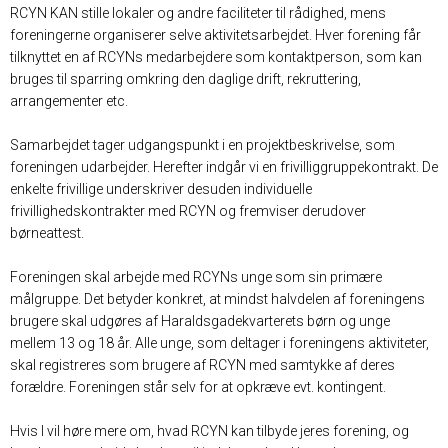
RCYN KAN stille lokaler og andre faciliteter til rådighed, mens
foreningerne organiserer selve aktivitetsarbejdet. Hver forening får
tilknyttet en af RCYNs medarbejdere som kontaktperson, som kan
bruges til sparring omkring den daglige drift, rekruttering,
arrangementer etc.
Samarbejdet tager udgangspunkt i en projektbeskrivelse, som
foreningen udarbejder. Herefter indgår vi en frivilliggruppekontrakt. De
enkelte frivillige underskriver desuden individuelle
frivillighedskontrakter med RCYN og fremviser derudover
børneattest.
Foreningen skal arbejde med RCYNs unge som sin primære
målgruppe. Det betyder konkret, at mindst halvdelen af foreningens
brugere skal udgøres af Haraldsgadekvarterets børn og unge
mellem 13 og 18 år. Alle unge, som deltager i foreningens aktiviteter,
skal registreres som brugere af RCYN med samtykke af deres
forældre. Foreningen står selv for at opkræve evt. kontingent.
Hvis I vil høre mere om, hvad RCYN kan tilbyde jeres forening, og