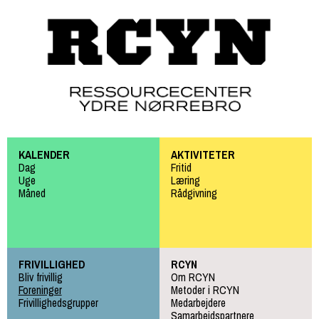
Gå til
hovedindhold
KALENDER
AKTIVITETER
Dag
Fritid
Uge
Læring
Måned
Rådgivning
FRIVILLIGHED
RCYN
Bliv frivillig
Om RCYN
Foreninger
Metoder i RCYN
Frivillighedsgrupper
Medarbejdere
Samarbejdspartnere