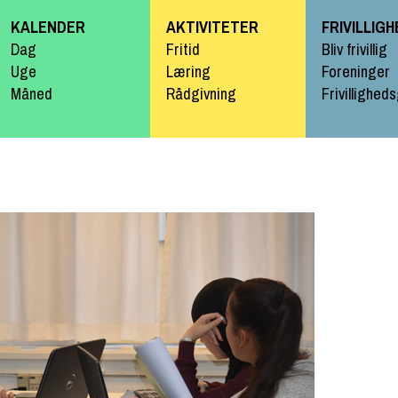
Gå til
KALENDER
AKTIVITETER
FRIVILLIG
hovedindhold
Dag
Fritid
Bliv frivillig
Uge
Læring
Foreninger
Måned
Rådgivning
Frivillighed