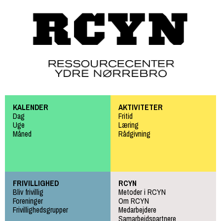
Gå til
hovedindhold
KALENDER
AKTIVITETER
Dag
Fritid
Uge
Læring
Måned
Rådgivning
FRIVILLIGHED
RCYN
Bliv frivillig
Metoder i RCYN
Foreninger
Om RCYN
Frivillighedsgrupper
Medarbejdere
Samarbejdspartnere