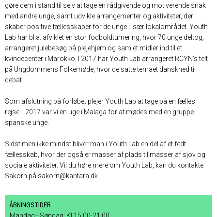
gøre dem i stand til selv at tage en rådgivende og motiverende snak
med andre unge, samt udvikle arrangementer og aktiviteter, der
skaber positive fællesskaber for de unge i især lokalområdet. Youth
Lab har bl.a. afviklet en stor fodboldturnering, hvor 70 unge deltog,
arrangeret julebesøg på plejehjem og samlet midler ind til et
kvindecenter i Marokko. I 2017 har Youth Lab arrangeret RCYN's telt
på Ungdommens Folkemøde, hvor de satte temaet danskhed til
debat.
Som afslutning på forløbet plejer Youth Lab at tage på en fælles
rejse. I 2017 var vi en uge i Malaga for at mødes med en gruppe
spanske unge.
Sidst men ikke mindst bliver man i Youth Lab en del af et fedt
fællesskab, hvor der også er masser af plads til masser af sjov og
sociale aktiviteter. Vil du høre mere om Youth Lab, kan du kontakte
Sakorn på
sakorn@kantara.dk
.
ÅBNINGSTIDER
Mandag - Søndag: Kl 15.00-21.00